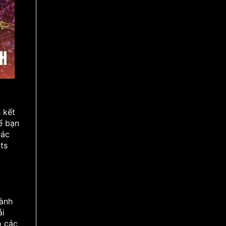
 kết
để bạn
các
ts
hành
ải
o các