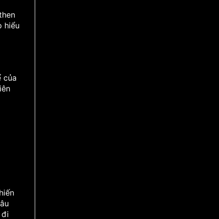
then
p hiểu
ể của
iên
hiến
Câu
 đi