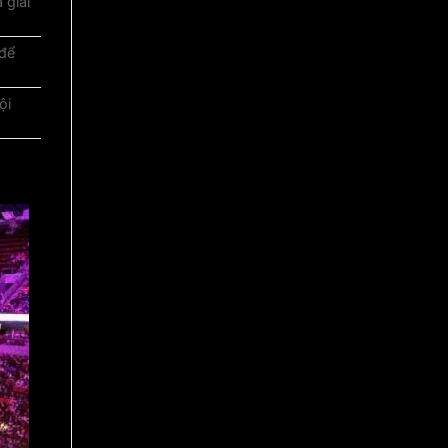
 giải
 để
ội