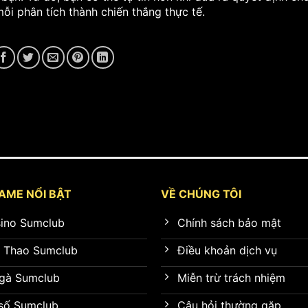
i phân tích thành chiến thắng thực tế.
AME NỔI BẬT
VỀ CHÚNG TÔI
ino Sumclub
Chính sách bảo mật
 Thao Sumclub
Điều khoản dịch vụ
gà Sumclub
Miễn trừ trách nhiệm
số Sumclub
Câu hỏi thường gặp