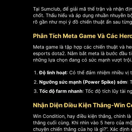
Tại Sumclub, để giải mã thế trận và nhận đị
chốt. Thấu hiểu và áp dụng nhuần nhuyễn bộ
rõ gần như mọi ý đồ chiến thuật ẩn sau từn
Phân Tích Meta Game Và Các Her
Meta game là tập hợp các chiến thuật và he
esports dota2. Nắm bắt meta là bước đầu ti
những lựa chọn đang có sức mạnh vượt trội
Độ linh hoạt
: Có thể đảm nhiệm nhiều vị t
Ngưỡng sức mạnh (Power Spike) sớm
: 
Tốc độ farm nhanh
: Tốc độ tích lũy tài n
Nhận Diện Điều Kiện Thắng-Win Co
Win Condition, hay điều kiện thắng, chính là
thắng cuối cùng. Khi nhìn vào 5 hero của mộ
chuyện chiến thắng của họ là gì?”. Xác địn