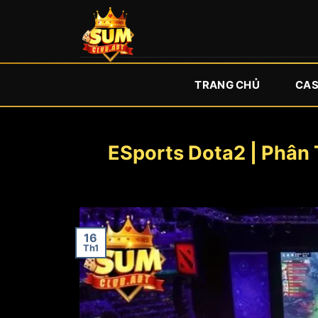
Bỏ
qua
nội
dung
TRANG CHỦ
CAS
ESports Dota2 | Phân
16
Th1