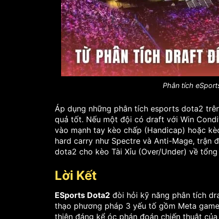
Phân tích eSpor
Áp dụng những phân tích esports dota2 trên
quả tốt. Nếu một đội có draft với Win Condit
vào mạnh tay kèo chấp (Handicap) hoặc kèo
hard carry như Spectre và Anti-Mage, trận đ
dota2 cho kèo Tài Xỉu (Over/Under) về tổng t
Lời Kết
ESports Dota2
đòi hỏi kỹ năng phân tích dr
thạo phương pháp 3 yếu tố gồm Meta game, 
thiện đáng kể óc phán đoán chiến thuật của 