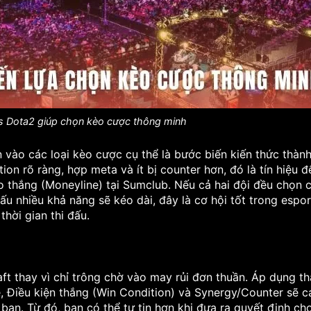
ts Dota2 giúp chọn kèo cược thông minh
 vào các loại kèo cược cụ thể là bước biến kiến thức thành
ion rõ ràng, hợp meta và ít bị counter hơn, đó là tín hiệu 
 thắng (Moneyline) tại Sumclub. Nếu cả hai đội đều chọn 
ấu nhiều khả năng sẽ kéo dài, đây là cơ hội tốt trong espor
hời gian thi đấu.
aft thay vì chỉ trông chờ vào may rủi đơn thuần. Áp dụng t
Điều kiện thắng (Win Condition) và Synergy/Counter sẽ c
bạn. Từ đó, bạn có thể tự tin hơn khi đưa ra quyết định ch