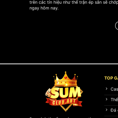
trên các tín hiệu như thế trận ép sân sẽ ch
ngay hôm nay.
TOP G
Cas
Thể
Đá 