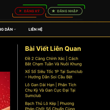
ĐĂNG KÝ
ĐĂNG NHẬP
G DẪN
LIÊN HỆ
Bài Viết Liên Quan
Đề 2 Càng Chính Xác | Cách
Bắt Chạm Tuần Và Nuôi Khung
Xổ Số Siêu Tốc 1P Tại Sumclub
– Hướng Dẫn Soi Cầu Bệt
Lô Gan Dài Hạn | Phân Tích
Chu Kỳ Và Gan Cực Đại Tại
Sumclub
Bạch Thủ Lô Kép | Phương
Pháp Chốt Số Chuẩn Cùng