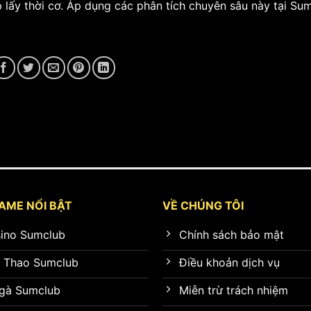
ớp lấy thời cơ. Áp dụng các phân tích chuyên sâu này tại Su
AME NỔI BẬT
VỀ CHÚNG TÔI
ino Sumclub
Chính sách bảo mật
 Thao Sumclub
Điều khoản dịch vụ
gà Sumclub
Miễn trừ trách nhiệm