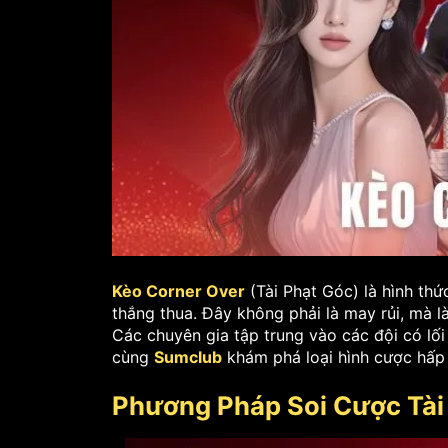
Kèo Corner Over
(Tài Phạt Góc) là hình th
thắng thua. Đây không phải là may rủi, mà l
Các chuyên gia tập trung vào các đội có lối
cùng
Sumclub
khám phá loại hình cược hấp
Phương Pháp Soi Cược Tài