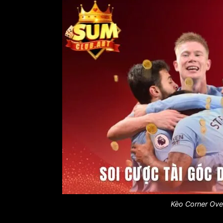
Kèo Corner Over