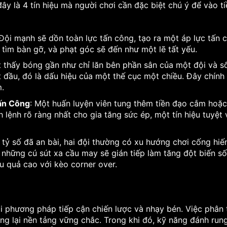
y là 4 tín hiệu mà người chơi cần đặc biệt chú ý để vào ti
 Đội mạnh sẽ dồn toàn lực tấn công, tạo ra một áp lực tấn 
tìm bàn gỡ, và phạt góc sẽ đến như một lẽ tất yếu.
át thấy bóng gần như chỉ lăn bên phần sân của một đội và s
t đầu, đó là dấu hiệu của một thế cục một chiều. Đây chính 
.
ấn Công
: Một huấn luyện viên tung thêm tiền đạo cắm hoặ
lệnh rõ ràng nhất cho gia tăng sức ép, một tín hiệu tuyệt 
i tỷ số đã an bài, hai đội thường có xu hướng chơi cống hiế
 những cú sút xa cầu may sẽ gián tiếp làm tăng đột biến số
ệu quả cao với kèo corner over.
i phương pháp tiếp cận chiến lược và nhạy bén. Việc phân 
ang lại nền tảng vững chắc. Trong khi đó, kỹ năng đánh run