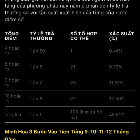
tảng của phương pháp này nằm ở phân tích tỷ lệ trả
thưởng so với tần suất xuất hiện của từng cửa cược
điểm số.
TỔNG
TỶ LỆ TRẢ
SỐ TỔ HỢP
XÁC SUẤT
ĐIỂM
THƯỞNG
CÓ THỂ
(%)
4 hoặc
1 ăn 60
1
0.46%
17
8 hoặc
1 ăn 8
21
9.72%
13
9 hoặc
1 ăn 7
25
11.57%
12
10 hoặc
1 ăn 6
27
12.50%
11
108 (loại trừ bộ
Tài / Xỉu
1 ăn 1
48.61%
ba)
Minh Họa 3 Bước Vào Tiền Tổng 9-10-11-12 Thắng
Đậm