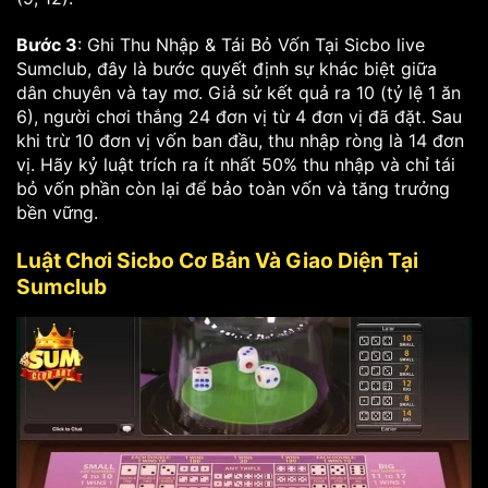
Bước 3
: Ghi Thu Nhập & Tái Bỏ Vốn Tại Sicbo live
Sumclub, đây là bước quyết định sự khác biệt giữa
dân chuyên và tay mơ. Giả sử kết quả ra 10 (tỷ lệ 1 ăn
6), người chơi thắng 24 đơn vị từ 4 đơn vị đã đặt. Sau
khi trừ 10 đơn vị vốn ban đầu, thu nhập ròng là 14 đơn
vị. Hãy kỷ luật trích ra ít nhất 50% thu nhập và chỉ tái
bỏ vốn phần còn lại để bảo toàn vốn và tăng trưởng
bền vững.
Luật Chơi Sicbo Cơ Bản Và Giao Diện Tại
Sumclub