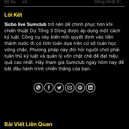
Bộ Ba
số.
Đồng Nhất 6”.
Lời Kết
Sicbo live Sumclub
trở nên dễ chinh phục hơn khi
chiến thuật Dự Tổng 3 Dòng được áp dụng một cách
kỷ luật. Công cụ này biến mỗi quyết định vào tiền
thành nước đi có tính toán dựa trên cơ sở toán học
vững chắc. Phương pháp này đòi hỏi người chơi phải
tuân thủ kỷ luật và quản lý vốn chặt chẽ để đạt hiệu
quả cao nhất. Hãy tham gia Sumclub ngay hôm nay để
bắt đầu hành trình chiến thắng của bạn.
Bài Viết Liên Quan