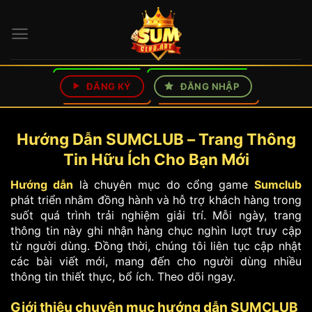
Bỏ
qua
nội
dung
ĐĂNG KÝ
ĐĂNG NHẬP
Hướng Dẫn SUMCLUB – Trang Thông
Tin Hữu Ích Cho Bạn Mới
Hướng dẫn
là chuyên mục do cổng game
Sumclub
phát triển nhằm đồng hành và hỗ trợ khách hàng trong
suốt quá trình trải nghiệm giải trí. Mỗi ngày, trang
thông tin này ghi nhận hàng chục nghìn lượt truy cập
từ người dùng. Đồng thời, chúng tôi liên tục cập nhật
các bài viết mới, mang đến cho người dùng nhiều
thông tin thiết thực, bổ ích. Theo dõi ngay.
Giới thiệu chuyên mục hướng dẫn SUMCLUB