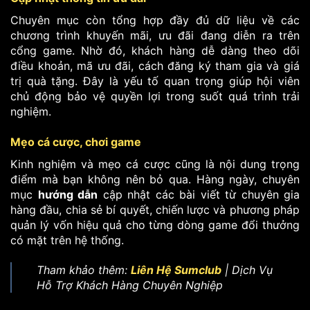
Chuyên mục còn tổng hợp đầy đủ dữ liệu về các
chương trình khuyến mãi, ưu đãi đang diễn ra trên
cổng game. Nhờ đó, khách hàng dễ dàng theo dõi
điều khoản, mã ưu đãi, cách đăng ký tham gia và giá
trị quà tặng. Đây là yếu tố quan trọng giúp hội viên
chủ động bảo vệ quyền lợi trong suốt quá trình trải
nghiệm.
Mẹo cá cược, chơi game
Kinh nghiệm và mẹo cá cược cũng là nội dung trọng
điểm mà bạn không nên bỏ qua. Hàng ngày, chuyên
mục
hướng dẫn
cập nhật các bài viết từ chuyên gia
hàng đầu, chia sẻ bí quyết, chiến lược và phương pháp
quản lý vốn hiệu quả cho từng dòng game đổi thưởng
có mặt trên hệ thống.
Tham khảo thêm:
Liên Hệ Sumclub
| Dịch Vụ
Hỗ Trợ Khách Hàng Chuyên Nghiệp