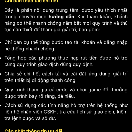
Chỉ dẫn thao tác chi tiết
Đây là phần nội dung trung tâm, được yêu thích nhất
trong chuyên mục
hướng dẫn
. Khi tham khảo, khách
hàng có thể nhanh chóng nắm bắt mọi quy trình và thủ
tục cần thiết để tham gia giải trí, bao gồm:
Chỉ dẫn cụ thể từng bước tạo tài khoản và đăng nhập
hệ thống nhanh chóng.
Tổng hợp các phương thức nạp rút tiền được hỗ trợ
cùng quy trình giao dịch đúng quy định.
Chia sẻ chi tiết cách tải và cài đặt ứng dụng giải trí
trên thiết bị di động thành công.
Quy trình tham gia cá cược và chơi game đổi thưởng
được trình bày rõ ràng, dễ hiểu.
Cách sử dụng các tính năng hỗ trợ trên hệ thống như
liên hệ nhân viên CSKH, tra cứu lịch sử giao dịch, kiểm
tra lệnh cược và số dư.
Cập nhật thông tin ưu đãi