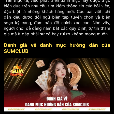
Trên thực tế, việc phát triển danh mục này được thực
hiện dựa trên nhu cầu tìm kiếm thông tin của hội viên,
đặc biệt là những khách hàng mới. Các bài viết, chỉ
dẫn đều được đội ngũ biên tập tuyển chọn và biên
soạn kỹ càng, đảm bảo độ chính xác cao. Nhờ vậy,
người chơi dễ dàng nắm bắt các quy định, tự tin tham
gia mà ít gặp phải sự cố hay rủi ro không mong muốn.
Đánh giá về danh mục hướng dẫn của
SUMCLUB