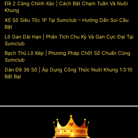
Đề 2 Càng Chính Xác | Cách Bắt Chạm Tuần Và Nuôi
Khung
Xổ Số Siêu Tốc 1P Tại Sumclub – Hướng Dẫn Soi Cầu
Bệt
Lô Gan Dài Hạn | Phân Tích Chu Kỳ Và Gan Cực Đại Tại
Sumclub
Bạch Thủ Lô Kép | Phương Pháp Chốt Số Chuẩn Cùng
Sumclub
Dàn Đề 36 Số | Áp Dụng Công Thức Nuôi Khung 1:3:10
Bất Bại