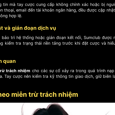
g tin mà tay cược cung cấp không chính xác hoặc bị ngườ
ện thoại, email đến tài khoản ngân hàng, đều được cập nhậ
hông hợp lệ.
ật và gián đoạn dịch vụ
, bảo trì hệ thống hoặc gián đoạn kết nối, Sumclub được m
ng kiểm tra trạng thái nền tảng trước khi đặt cược và hi
ên quan
trừ trách nhiệm
cho các sự cố xảy ra trong quá trình nạp 
. Tay cược nên kiểm tra kỹ thông tin giao dịch, giữ biên la
heo miễn trừ trách nhiệm