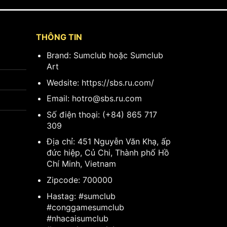
THÔNG TIN
Brand: Sumclub hoặc Sumclub
Art
Wedsite:
https://sbs.ru.com/
Email:
hotro@sbs.ru.com
Số điện thoại: (+84) 865 717
309
Địa chỉ: 451 Nguyễn Văn Khạ, ấp
đức hiệp, Củ Chi, Thành phố Hồ
Chí Minh, Vietnam
Zipcode: 700000
Hastag: #sumclub
#conggamesumclub
#nhacaisumclub