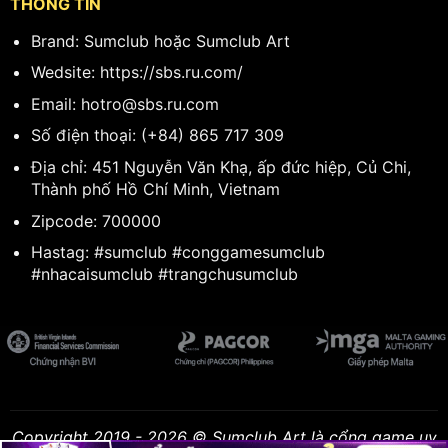
THÔNG TIN
Brand: Sumclub hoặc Sumclub Art
Wedsite:
https://sbs.ru.com/
Email:
hotro@sbs.ru.com
Số điện thoại: (+84) 865 717 309
Địa chỉ: 451 Nguyễn Văn Khạ, ấp đức hiệp, Củ Chi,
Thành phố Hồ Chí Minh, Vietnam
Zipcode: 700000
Hastag: #sumclub #conggamesumclub
#nhacaisumclub #trangchusumclub
Copyright 2019 - 2026 © Sumclub Art là cổng game uy