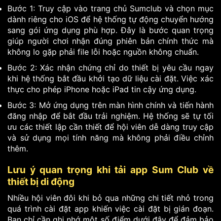
Bước 1: Truy cập vào trang chủ Sumclub và chọn mục
dành riêng cho iOS để hệ thống tự động chuyển hướng
sang gói ứng dụng phù hợp. Đây là bước quan trọng
giúp người chơi nhận đúng phiên bản chính thức mà
không lo gặp phải file lỗi hoặc nguồn không chuẩn.
Bước 2: Xác nhận chứng chỉ do thiết bị yêu cầu ngay
khi hệ thống bắt đầu khởi tạo dữ liệu cài đặt. Việc xác
thực cho phép iPhone hoặc iPad tin cậy ứng dụng.
Bước 3: Mở ứng dụng trên màn hình chính và tiến hành
đăng nhập để bắt đầu trải nghiệm. Hệ thống sẽ tự tối
ưu các thiết lập cần thiết để hội viên dễ dàng truy cập
và sử dụng mọi tính năng mà không phải điều chỉnh
thêm.
Lưu ý quan trọng khi tải app Sum Club về
thiết bị di động
Nhiều hội viên đôi khi bỏ qua những chi tiết nhỏ trong
quá trình cài đặt app khiến việc cài đặt bị gián đoạn.
Bạn chỉ cần ghi nhớ một số điểm dưới đây để đảm bảo