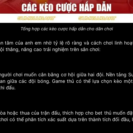
Tổng hợp các kèo cược hấp dẫn cho dân chơi
 tâm của anh em nhờ tỷ lệ rõ ràng và cách chơi linh hoạt.
ội thắng, nâng cao trải nghiệm trên sân chơi:
gười chơi muốn cân bằng cơ hội giữa hai đội. Nền tảng Sum
 giữa các đội bóng. Game thủ có thể lựa chọn kèo một hò
thi đấu.
òa hoặc thua của trận đấu, thích hợp cho bet thủ muốn đặ
 chơi có thể phân tích xác suất dựa trên thành tích đối đầu,