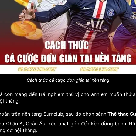
Cách thức cá cược đơn giản tại nền tảng
à còn mang đến trải nghiệm thú vị cho anh em muốn thử s
ội thắng:
hoản trên nền tảng Sumclub, sau đó chọn sảnh
Thể thao S
èo Châu Á, Châu Âu, kèo phạt góc đến kèo đồng banh. Hội 
ng cơ hội thắng.