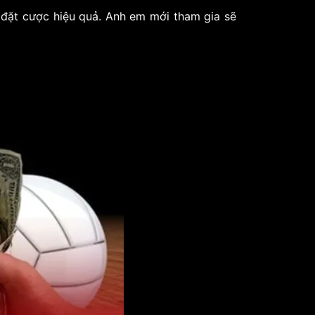
ử đặt cược hiệu quả. Anh em mới tham gia sẽ