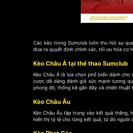
Các kèo trong Sumclub luôn thu hút sự quan
đưa ra quyết định chính xác, tối ưu hóa cơ h
Kèo Châu Á tại thể thao Sumclub
Kèo Châu Á là lựa chọn phổ biến dành cho n
cược dễ dàng đánh giá sức mạnh tương quan
phong độ, thống kê gần đây và chiến thuật 
Kèo Châu Âu
Kèo Châu Âu tập trung vào kết quả thắng, h
hiển thị tỷ lệ cho từng kết quả, từ đó người