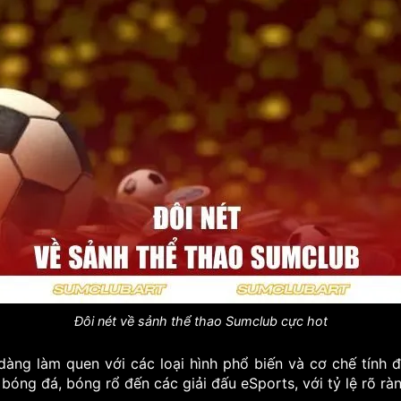
Đôi nét về sảnh thể thao Sumclub cực hot
àng làm quen với các loại hình phổ biến và cơ chế tính đ
óng đá, bóng rổ đến các giải đấu eSports, với tỷ lệ rõ ràn