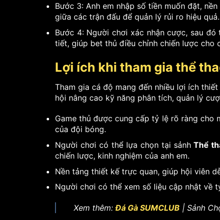
Bước 3: Anh em nhập số tiền muốn đặt, nền 
giữa các trận đấu để quản lý rủi ro hiệu quả.
Bước 4: Người chơi xác nhận cược, sau đó t
tiết, giúp bet thủ điều chỉnh chiến lược cho 
Lợi ích khi tham gia thể t
Tham gia cá độ mang đến nhiều lợi ích thiế
hội nâng cao kỹ năng phân tích, quản lý cượ
Game thủ được cung cấp tỷ lệ rõ ràng cho m
của đội bóng.
Người chơi có thể lựa chọn tại sảnh
Thể th
chiến lược, kinh nghiệm của anh em.
Nền tảng thiết kế trực quan, giúp hội viên d
Người chơi có thể xem số liệu cập nhật về t
Xem thêm:
Đá Gà SUMCLUB
| Sảnh Chọ