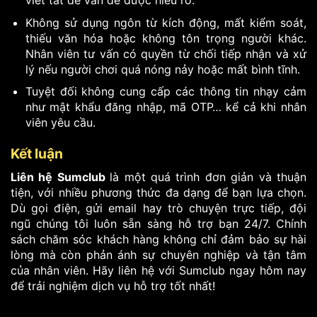
viết tắt để vấn đề được hiểu rõ.
Không sử dụng ngôn từ kích động, mất kiểm soát,
thiếu văn hóa hoặc không tôn trọng người khác.
Nhân viên tư vấn có quyền từ chối tiếp nhận và xử
lý nếu người chơi quá nóng nảy hoặc mất bình tĩnh.
Tuyệt đối không cung cấp các thông tin nhạy cảm
như mật khẩu đăng nhập, mã OTP… kể cả khi nhân
viên yêu cầu.
Kết luận
Liên hệ Sumclub
là một quá trình đơn giản và thuận
tiện, với nhiều phương thức đa dạng để bạn lựa chọn.
Dù gọi điện, gửi email hay trò chuyện trực tiếp, đội
ngũ chúng tôi luôn sẵn sàng hỗ trợ bạn 24/7. Chính
sách chăm sóc khách hàng không chỉ đảm bảo sự hài
lòng mà còn phản ánh sự chuyên nghiệp và tận tâm
của nhân viên. Hãy liên hệ với Sumclub ngay hôm nay
để trải nghiệm dịch vụ hỗ trợ tốt nhất!