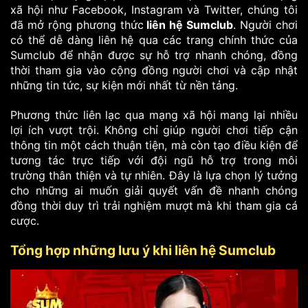
xã hội như Facebook, Instagram và Twitter, chúng tôi
đã mở rộng phương thức
liên hệ Sumclub
. Người chơi
có thể dễ dàng liên hệ qua các trang chính thức của
Sumclub để nhận được sự hỗ trợ nhanh chóng, đồng
thời tham gia vào cộng đồng người chơi và cập nhật
những tin tức, sự kiện mới nhất từ nền tảng.
Phương thức liên lạc qua mạng xã hội mang lại nhiều
lợi ích vượt trội. Không chỉ giúp người chơi tiếp cận
thông tin một cách thuận tiện, mà còn tạo điều kiện để
tương tác trực tiếp với đội ngũ hỗ trợ trong môi
trường thân thiện và tự nhiên. Đây là lựa chọn lý tưởng
cho những ai muốn giải quyết vấn đề nhanh chóng
đồng thời duy trì trải nghiệm mượt mà khi tham gia cá
cược.
Tổng hợp những lưu ý khi liên hệ Sumclub