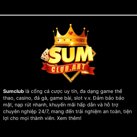
Sumclub
là cổng cá cược uy tín, đa dạng game thể
thao, casino, đá gà, game bài, slot v.v. Đảm bảo bảo
mật, nạp rút nhanh, khuyến mãi hấp dẫn và hỗ trợ
chuyên nghiệp 24/7, mang đến trải nghiệm an toàn, tiện
lợi cho mọi thành viên.
Xem thêm
!