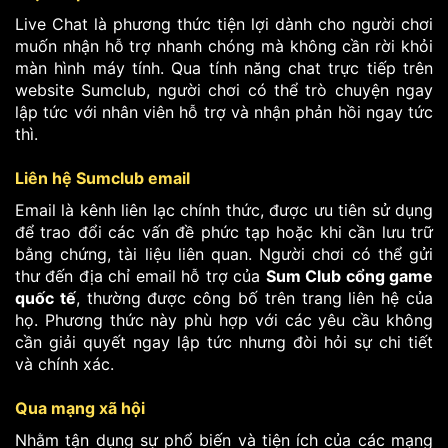
Live Chat là phương thức tiện lợi dành cho người chơi
muốn nhận hỗ trợ nhanh chóng mà không cần rời khỏi
màn hình máy tính. Qua tính năng chat trực tiếp trên
website Sumclub, người chơi có thể trò chuyện ngay
lập tức với nhân viên hỗ trợ và nhận phản hồi ngay tức
thì.
Liên hệ Sumclub email
Email là kênh liên lạc chính thức, được ưu tiên sử dụng
để trao đổi các vấn đề phức tạp hoặc khi cần lưu trữ
bằng chứng, tài liệu liên quan. Người chơi có thể gửi
thư đến địa chỉ email hỗ trợ của
Sum Club cổng game
quốc tế
, thường được công bố trên trang liên hệ của
họ. Phương thức này phù hợp với các yêu cầu không
cần giải quyết ngay lập tức nhưng đòi hỏi sự chi tiết
và chính xác.
Qua mạng xã hội
Nhằm tận dụng sự phổ biến và tiện ích của các mạng