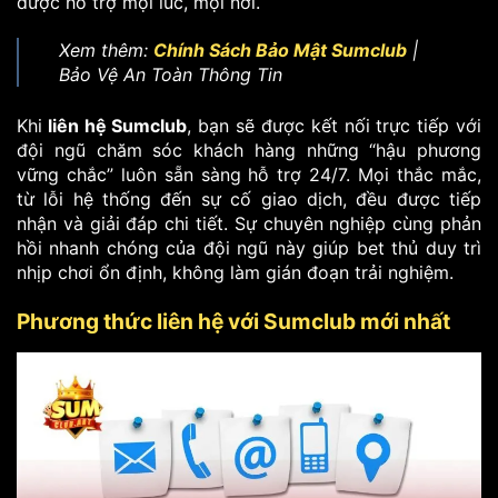
được hỗ trợ mọi lúc, mọi nơi.
Xem thêm:
Chính Sách Bảo Mật Sumclub
|
Bảo Vệ An Toàn Thông Tin
Khi
liên hệ Sumclub
, bạn sẽ được kết nối trực tiếp với
đội ngũ chăm sóc khách hàng những “hậu phương
vững chắc” luôn sẵn sàng hỗ trợ 24/7. Mọi thắc mắc,
từ lỗi hệ thống đến sự cố giao dịch, đều được tiếp
nhận và giải đáp chi tiết. Sự chuyên nghiệp cùng phản
hồi nhanh chóng của đội ngũ này giúp bet thủ duy trì
nhịp chơi ổn định, không làm gián đoạn trải nghiệm.
Phương thức liên hệ với Sumclub mới nhất