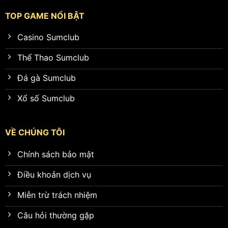
TOP GAME NỔI BẬT
Casino Sumclub
Thể Thao Sumclub
Đá gà Sumclub
Ưu điểm khi tham gia nền tảng
Xổ số Sumclub
Đây không chỉ là sân chơi giải trí mà còn là nền
tảng đáng tin cậy được nhiều cược thủ lựa chọn.
VỀ CHÚNG TÔI
Với các tính năng ưu việt, người chơi luôn yên tâm
tham gia mà không lo gián đoạn hay rủi ro. Hãy
Chính sách bảo mật
cùng tìm hiểu những điểm mạnh giúp sân chơi
chinh phục mọi tay cược, từ hội viên mới đến
Điều khoản dịch vụ
những thành viên kỳ cựu.
Miễn trừ trách nhiệm
Hệ thống bảo mật siêu tiên tiến, an toàn
Câu hỏi thường gặp
Sumclub
áp dụng công nghệ mã hóa hiện đại, bảo