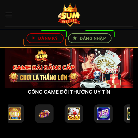
Bỏ
qua
nội
dung
ĐĂNG KÝ
ĐĂNG NHẬP
CỔNG GAME ĐỔI THƯỞNG UY TÍN