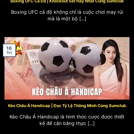
Boxing UFC Cá Độ | Knockout Set Hay Nhất Cùng Sumclub
Boxing UFC cá độ không chỉ là cuộc chơi may rủi
mà là một bộ [...]
16
Th1
Kèo Châu Á Handicap | Đọc Tỷ Lệ Thông Minh Cùng Sumclub
Kèo Châu Á Handicap là hình thức cược được thiết
kế để cân bằng thực [...]