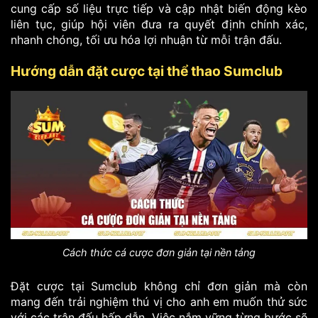
cung cấp số liệu trực tiếp và cập nhật biến động kèo
liên tục, giúp hội viên đưa ra quyết định chính xác,
nhanh chóng, tối ưu hóa lợi nhuận từ mỗi trận đấu.
Hướng dẫn đặt cược tại thể thao Sumclub
Cách thức cá cược đơn giản tại nền tảng
Đặt cược tại Sumclub không chỉ đơn giản mà còn
mang đến trải nghiệm thú vị cho anh em muốn thử sức
với các trận đấu hấp dẫn. Việc nắm vững từng bước sẽ