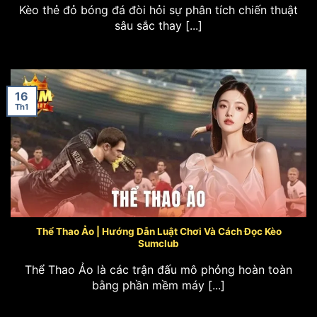
Kèo thẻ đỏ bóng đá đòi hỏi sự phân tích chiến thuật
sâu sắc thay [...]
16
Th1
Thể Thao Ảo | Hướng Dẫn Luật Chơi Và Cách Đọc Kèo
Sumclub
Thể Thao Ảo là các trận đấu mô phỏng hoàn toàn
bằng phần mềm máy [...]