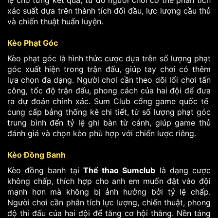
lệ cho từng kết quả, từ đó người chơi có thể phân tích
xác suất dựa trên thành tích đối đầu, lực lượng cầu thủ
và chiến thuật huấn luyện.
Kèo Phạt Góc
Kèo phạt góc là hình thức cược dựa trên số lượng phạt
góc xuất hiện trong trận đấu, giúp tay chơi có thêm
lựa chọn đa dạng. Người chơi cần theo dõi lối chơi tấn
công, tốc độ trận đấu, phong cách của hai đội để đưa
ra dự đoán chính xác. Sum Club cổng game quốc tế
cung cấp bảng thống kê chi tiết, từ số lượng phạt góc
trung bình đến tỷ lệ ghi bàn từ cánh, giúp game thủ
đánh giá và chọn kèo phù hợp với chiến lược riêng.
Kèo Đồng Banh
Kèo đồng banh tại
Thể thao Sumclub
là dạng cược
không chấp, thích hợp cho anh em muốn đặt vào đội
mạnh hơn mà không bị ảnh hưởng bởi tỷ lệ chấp.
Người chơi cần phân tích lực lượng, chiến thuật, phong
độ thi đấu của hai đội để tăng cơ hội thắng. Nền tảng