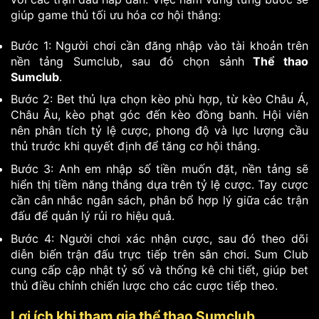
giúp game thủ tối ưu hóa cơ hội thắng:
Bước 1: Người chơi cần đăng nhập vào tài khoản trên
nền tảng Sumclub, sau đó chọn sảnh
Thể thao
Sumclub
.
Bước 2: Bet thủ lựa chọn kèo phù hợp, từ kèo Châu Á,
Châu Âu, kèo phạt góc đến kèo đồng banh. Hội viên
nên phân tích tỷ lệ cược, phong độ và lực lượng cầu
thủ trước khi quyết định để tăng cơ hội thắng.
Bước 3: Anh em nhập số tiền muốn đặt, nền tảng sẽ
hiển thị tiềm năng thắng dựa trên tỷ lệ cược. Tay cược
cần cân nhắc ngân sách, phân bổ hợp lý giữa các trận
đấu để quản lý rủi ro hiệu quả.
Bước 4: Người chơi xác nhận cược, sau đó theo dõi
diễn biến trận đấu trực tiếp trên sân chơi. Sum Club
cung cấp cập nhật tỷ số và thống kê chi tiết, giúp bet
thủ điều chỉnh chiến lược cho các cược tiếp theo.
Lợi ích khi tham gia thể thao Sumclub