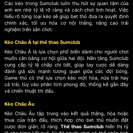
Các kèo trong Sumclub luôn thu hút sự quan tâm của
anh em nhờ tỷ lệ rõ ràng và cách chơi linh hoạt. Việc
hiểu rõ từng loại kèo sẽ giúp bet thủ đưa ra quyết định
chính xác, tối ưu hóa cơ hội thắng, nâng cao trải
nghiệm trên sân chơi:
Kèo Châu Á tại thể thao Sumclub
Kèo Châu Á là lựa chọn phổ biến dành cho người chơi
muốn cân bằng cơ hội giữa hai đội. Nền tảng Sumclub
cung cấp tỷ lệ chấp chi tiết, giúp tay cược dễ dàng
đánh giá sức mạnh tương quan giữa các đội bóng.
Game thủ có thể lựa chọn kèo một hòa, nửa trái hay
cả trái, tùy vào phân tích phong độ, thống kê gần đây
và chiến thuật thi đấu.
Kèo Châu Âu
Kèo Châu Âu tập trung vào kết quả thắng, hòa hoặc
thua của trận đấu, thích hợp cho bet thủ muốn đặt
cược đơn giản, rõ ràng.
Thể thao Sumclub
hiển thị tỷ