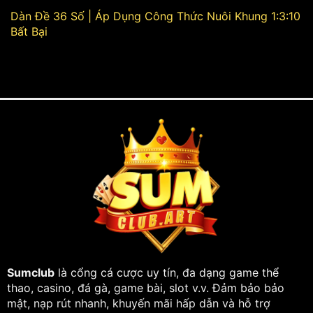
Dàn Đề 36 Số | Áp Dụng Công Thức Nuôi Khung 1:3:10
Bất Bại
Sumclub
là cổng cá cược uy tín, đa dạng game thể
thao, casino, đá gà, game bài, slot v.v. Đảm bảo bảo
mật, nạp rút nhanh, khuyến mãi hấp dẫn và hỗ trợ