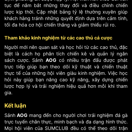
tục để nắm bắt những thay đổi và điều chỉnh chiến
lược kịp thời. Cập nhật bảng tỷ lệ thường xuyên giúp
khách hàng tránh những quyết định dựa trên cảm tính,
tối đa hóa cơ hội chiến thắng và giảm thiểu rủi ro.
Tham khảo kinh nghiệm từ các cao thủ cá cược
Người mới nên quan sát và học hỏi từ các cao thủ, đặc
biệt là cách họ phân tích chiến kê và quản lý ngân
sách cược. Sảnh
AOG
có nhiều trận đấu được phát
trực tiếp giúp bạn theo dõi kỹ thuật và chiến thuật
thực tế của những hội viên giàu kinh nghiệm. Việc học
hỏi này giúp bạn nâng cao kỹ năng, xây dựng chiến
lược hợp lý và trải nghiệm hiệu quả hơn mỗi khi tham
gia.
Kết luận
Sảnh
AOG
mang đến cho người chơi trải nghiệm đá gà
trực tuyến chân thực, minh bạch và đa dạng hình thức.
Mọi hội viên của SUMCLUB đều có thể theo dõi trận