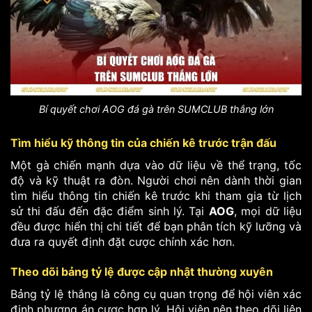
Bí quyết chơi AOG đá gà trên SUMCLUB thắng lớn
Tìm hiểu kỹ thông tin của chiến kê trước trận đấu
Một gà chiến mạnh dựa vào dữ liệu về thể trạng, tốc
độ và kỹ thuật ra đòn. Người chơi nên dành thời gian
tìm hiểu thông tin chiến kê trước khi tham gia từ lịch
sử thi đấu đến đặc điểm sinh lý. Tại
AOG
, mọi dữ liệu
đều được hiển thị chi tiết để bạn phân tích kỹ lưỡng và
đưa ra quyết định đặt cược chính xác hơn.
Theo dõi bảng tỷ lệ được cập nhật thường xuyên
Bảng tỷ lệ thắng là công cụ quan trọng để hội viên xác
định phương án cược hợp lý. Hội viên nên theo dõi liên