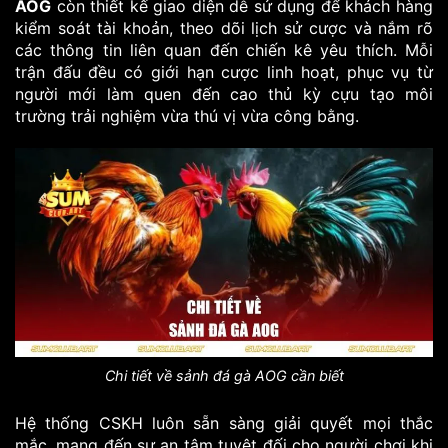
AOG
còn thiết kế giao diện dễ sử dụng để khách hàng
kiểm soát tài khoản, theo dõi lịch sử cược và nắm rõ
các thông tin liên quan đến chiến kê yêu thích. Mỗi
trận đấu đều có giới hạn cược linh hoạt, phục vụ từ
người mới làm quen đến cao thủ kỳ cựu tạo môi
trường trải nghiệm vừa thú vị vừa công bằng.
Chi tiết về sảnh đá gà AOG cần biết
Hệ thống CSKH luôn sẵn sàng giải quyết mọi thắc
mắc, mang đến sự an tâm tuyệt đối cho người chơi khi