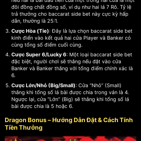
nếu hai lá bài đầu tiên của một trong hai cửa là một
đôi đồng chất đồng số, ví dụ như hai lá 7 Rô. Tỷ lệ
trả thưởng cho baccarat side bet này cực kỳ hấp
dẫn, thường là 25:1.
Cược Hòa (Tie)
: Đây là lựa chọn baccarat side bet
kinh điển vào kết quả hai cửa Player và Banker có
cùng tổng số điểm cuối cùng.
Cược Super 6/Lucky 6
: Một loại baccarat side bet
đặc biệt, người chơi sẽ thắng nếu đặt vào cửa
Banker và Banker thắng với tổng điểm chính xác là
6.
Cược Lớn/Nhỏ (Big/Small)
: Cửa “Nhỏ” (Small)
thắng khi tổng số lá bài được chia trong ván là 4.
Ngược lại, cửa “Lớn” (Big) sẽ thắng khi tổng số lá
bài được chia là 5 hoặc 6.
Dragon Bonus – Hướng Dẫn Đặt & Cách Tính
Tiền Thưởng