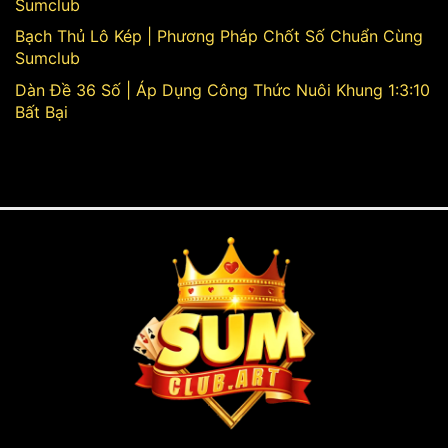
Sumclub
Bạch Thủ Lô Kép | Phương Pháp Chốt Số Chuẩn Cùng
Sumclub
Dàn Đề 36 Số | Áp Dụng Công Thức Nuôi Khung 1:3:10
Bất Bại