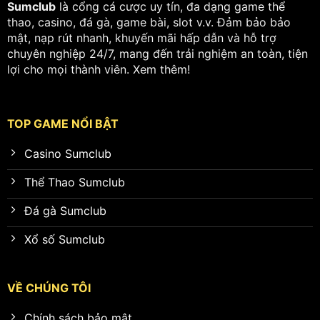
Sumclub
là cổng cá cược uy tín, đa dạng game thể
thao, casino, đá gà, game bài, slot v.v. Đảm bảo bảo
mật, nạp rút nhanh, khuyến mãi hấp dẫn và hỗ trợ
chuyên nghiệp 24/7, mang đến trải nghiệm an toàn, tiện
lợi cho mọi thành viên.
Xem thêm
!
TOP GAME NỔI BẬT
Casino Sumclub
Thể Thao Sumclub
Đá gà Sumclub
Xổ số Sumclub
VỀ CHÚNG TÔI
Chính sách bảo mật