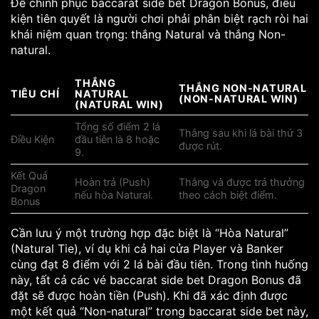
Để chinh phục baccarat side bet Dragon Bonus, điều
kiện tiên quyết là người chơi phải phân biệt rạch ròi hai
khái niệm quan trọng: thắng Natural và thắng Non-
natural.
THẮNG
THẮNG NON-NATURAL
TIÊU CHÍ
NATURAL
(NON-NATURAL WIN)
(NATURAL WIN)
Tổng số điểm 2 lá
Thắng sau khi lá bài thứ 3
Điều Kiện
đầu tiên là 8 hoặc
được rút.
9.
Kết Quả
Hoàn trả (Push)
Thắng và được trả thưởng
Dragon
nếu hòa Natural.
theo cách biệt điểm.
Bonus
Cần lưu ý một trường hợp đặc biệt là “Hòa Natural”
(Natural Tie), ví dụ khi cả hai cửa Player và Banker
cùng đạt 8 điểm với 2 lá bài đầu tiên. Trong tình huống
này, tất cả các vé baccarat side bet Dragon Bonus đã
đặt sẽ được hoàn tiền (Push). Khi đã xác định được
một kết quả “Non-natural” trong baccarat side bet này,