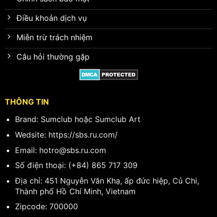
Điều khoản dịch vụ
Miễn trừ trách nhiệm
Câu hỏi thường gặp
THÔNG TIN
Brand: Sumclub hoặc Sumclub Art
Wedsite:
https://sbs.ru.com/
Email:
hotro@sbs.ru.com
Số điện thoại: (+84) 865 717 309
Địa chỉ: 451 Nguyễn Văn Khạ, ấp đức hiệp, Củ Chi,
Thành phố Hồ Chí Minh, Vietnam
Zipcode: 700000