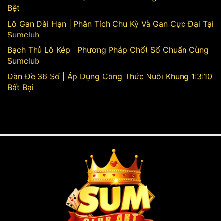
Bệt
Lô Gan Dài Hạn | Phân Tích Chu Kỳ Và Gan Cực Đại Tại
Sumclub
Bạch Thủ Lô Kép | Phương Pháp Chốt Số Chuẩn Cùng
Sumclub
Dàn Đề 36 Số | Áp Dụng Công Thức Nuôi Khung 1:3:10
Bất Bại