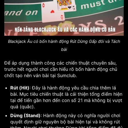
Blackjack Âu có bốn hành động Rút Dừng Gấp đôi và Tách
bài
Để áp dụng thành công các chiến thuật chuyên sâu,
trước hết người chơi cần hiểu rõ bốn hành động chủ
chốt tạo nên ván bài tại Sumclub.
Rút (Hit)
: Đây là hành động yêu cầu chia thêm lá
bài. Mục tiêu chiến thuật là cải thiện tổng điểm hiện
tại để tiến gần hơn đến con số 21 mà không bị vượt
quá (quắc).
Dừng (Stand)
: Hành động này có nghĩa người chơi
quyết định giữ nguyên bộ bài hiện tại và không rút