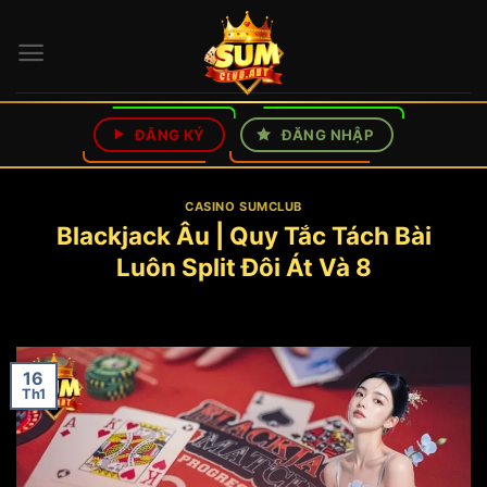
Bỏ
qua
nội
dung
ĐĂNG KÝ
ĐĂNG NHẬP
CASINO SUMCLUB
Blackjack Âu | Quy Tắc Tách Bài
Luôn Split Đôi Át Và 8
16
Th1