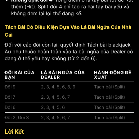
thêm (Hit). Split đôi 4 chỉ tạo ra hai tay bài yếu và
không đem lại lợi thế đáng kể.
Tách Bài Có Điều Kiện Dựa Vào Lá Bài Ngửa Của Nhà
Cái
Đối với các đôi còn lại, quyết định Tách bài blackjack
Âu phụ thuộc hoàn toàn vào lá bài ngửa của Dealer có
đang ở thế yếu hay không (từ 2 đến 6).
ĐÔI BÀI CỦA
LÁ BÀI NGỬA CỦA
HÀNH ĐỘNG ĐỀ
BẠN
DEALER
XUẤT
Đôi 9
2, 3, 4, 5, 6, 8, 9
Tách bài (Split)
Đôi 7
2, 3, 4, 5, 6, 7
Tách bài (Split)
Đôi 6
2, 3, 4, 5, 6
Tách bài (Split)
Đôi 2, Đôi 3
2, 3, 4, 5, 6, 7
Tách bài (Split)
Lời Kết