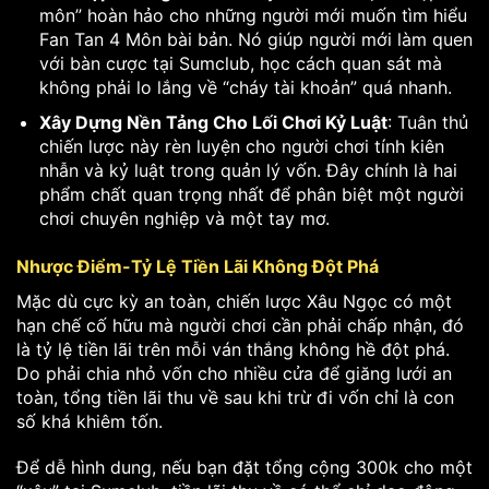
môn” hoàn hảo cho những người mới muốn tìm hiểu
Fan Tan 4 Môn bài bản. Nó giúp người mới làm quen
với bàn cược tại Sumclub, học cách quan sát mà
không phải lo lắng về “cháy tài khoản” quá nhanh.
Xây Dựng Nền Tảng Cho Lối Chơi Kỷ Luật
: Tuân thủ
chiến lược này rèn luyện cho người chơi tính kiên
nhẫn và kỷ luật trong quản lý vốn. Đây chính là hai
phẩm chất quan trọng nhất để phân biệt một người
chơi chuyên nghiệp và một tay mơ.
Nhược Điểm-Tỷ Lệ Tiền Lãi Không Đột Phá
Mặc dù cực kỳ an toàn, chiến lược Xâu Ngọc có một
hạn chế cố hữu mà người chơi cần phải chấp nhận, đó
là tỷ lệ tiền lãi trên mỗi ván thắng không hề đột phá.
Do phải chia nhỏ vốn cho nhiều cửa để giăng lưới an
toàn, tổng tiền lãi thu về sau khi trừ đi vốn chỉ là con
số khá khiêm tốn.
Để dễ hình dung, nếu bạn đặt tổng cộng 300k cho một