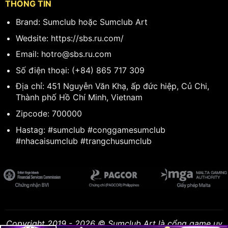
THÔNG TIN
Brand: Sumclub hoặc Sumclub Art
Wedsite:
https://sbs.ru.com/
Email:
hotro@sbs.ru.com
Số điện thoại: (+84) 865 717 309
Địa chỉ: 451 Nguyễn Văn Khạ, ấp đức hiệp, Củ Chi,
Thành phố Hồ Chí Minh, Vietnam
Zipcode: 700000
Hastag: #sumclub #conggamesumclub
#nhacaisumclub #trangchusumclub
Copyright 2019 - 2026 © Sumclub Art là cổng game uy