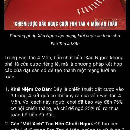
Phương pháp Xâu Ngọc tạo mạng lưới cược an toàn cho
Fan Tan 4 Môn
Trong Fan Tan 4 Môn, bản chất của “Xâu Ngọc” không
phải là cửa cược riêng lẻ, mà là phương pháp kết hợp
các cửa đặt sẵn có để tạo thành một mạng lưới an
toàn.
Khái Niệm Cơ Bản
: Đây là chiến thuật đặt cược vào
3 trong 4 kết quả có thể xảy ra của ván Fan Tan 4
Môn. Với cách này, người chơi đã bao vây đến 75%
cơ hội chiến thắng, và chỉ để ngỏ 25% rủi ro thua
toàn bộ tiền đã đặt.
Các “Mắt Xích” Tạo Nên Chuỗi Ngọc
: Để tạo nên