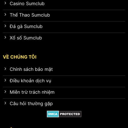
Casino Sumclub
Thể Thao Sumclub
Đá gà Sumclub
Xổ số Sumclub
VỀ CHÚNG TÔI
Chính sách bảo mật
Điều khoản dịch vụ
Miễn trừ trách nhiệm
Câu hỏi thường gặp