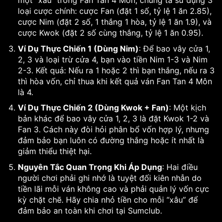
một “xâu” trong Fan Tan 4 Môn, chúng ta sử dụng 3
loại cược chính: cược Fan (đặt 1 số, tỷ lệ 1 ăn 2.85),
cược Nim (đặt 2 số, 1 thắng 1 hòa, tỷ lệ 1 ăn 1.9), và
cược Kwok (đặt 2 số cùng thắng, tỷ lệ 1 ăn 0.95).
Ví Dụ Thực Chiến 1 (Dùng Nim)
: Để bao vây cửa 1,
2, 3 và loại trừ cửa 4, bạn vào tiền Nim 1-3 và Nim
2-3. Kết quả: Nếu ra 1 hoặc 2 thì bạn thắng, nếu ra 3
thì hòa vốn, chỉ thua khi kết quả ván Fan Tan 4 Môn
là 4.
Ví Dụ Thực Chiến 2 (Dùng Kwok + Fan)
: Một kịch
bản khác để bao vây cửa 1, 2, 3 là đặt Kwok 1-2 và
Fan 3. Cách này đòi hỏi phân bổ vốn hợp lý, nhưng
đảm bảo bạn luôn có đường thắng hoặc ít nhất là
giảm thiểu thiệt hại.
Nguyên Tắc Quan Trọng Khi Áp Dụng
: Hai điều
người chơi phải ghi nhớ là tuyệt đối kiên nhẫn do
tiền lãi mỗi ván không cao và phải quản lý vốn cực
kỳ chặt chẽ. Hãy chia nhỏ tiền cho mỗi “xâu” để
đảm bảo an toàn khi chơi tại Sumclub.