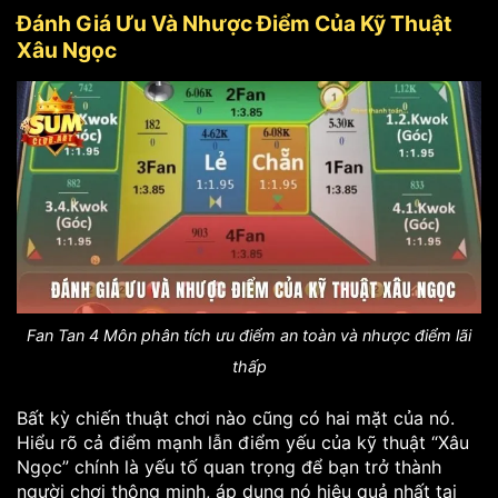
Đánh Giá Ưu Và Nhược Điểm Của Kỹ Thuật
Xâu Ngọc
Fan Tan 4 Môn phân tích ưu điểm an toàn và nhược điểm lãi
thấp
Bất kỳ chiến thuật chơi nào cũng có hai mặt của nó.
Hiểu rõ cả điểm mạnh lẫn điểm yếu của kỹ thuật “Xâu
Ngọc” chính là yếu tố quan trọng để bạn trở thành
người chơi thông minh, áp dụng nó hiệu quả nhất tại