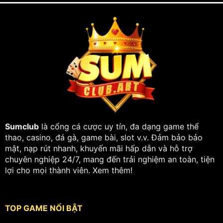
Sumclub
là cổng cá cược uy tín, đa dạng game thể
thao, casino, đá gà, game bài, slot v.v. Đảm bảo bảo
mật, nạp rút nhanh, khuyến mãi hấp dẫn và hỗ trợ
chuyên nghiệp 24/7, mang đến trải nghiệm an toàn, tiện
lợi cho mọi thành viên.
Xem thêm
!
TOP GAME NỔI BẬT