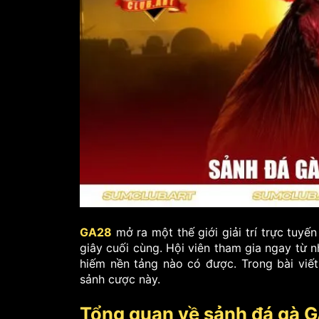
GA28
mở ra một thế giới giải trí trực tuyến
giây cuối cùng. Hội viên tham gia ngay từ 
hiếm nền tảng nào có được. Trong bài viế
sảnh cược này.
Tổng quan về sảnh đá gà 