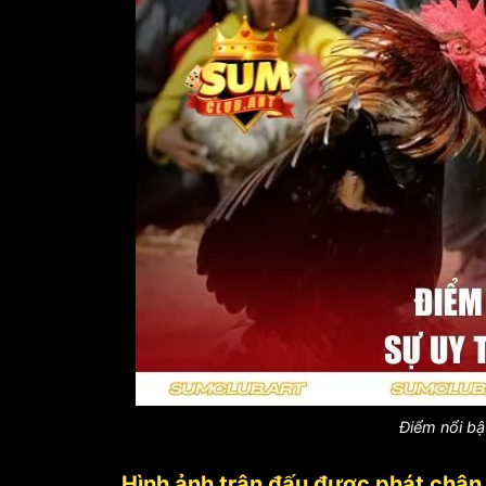
Điểm nổi bậ
Hình ảnh trận đấu được phát chân 