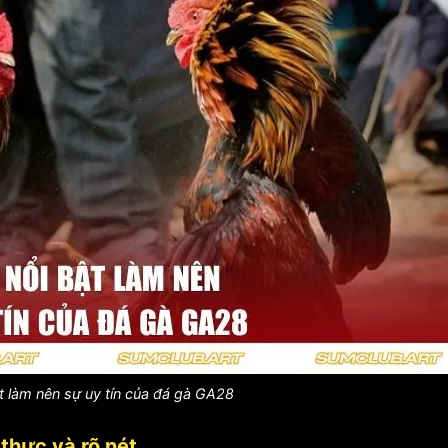
t làm nên sự uy tín của đá gà GA28
thực và rõ nét