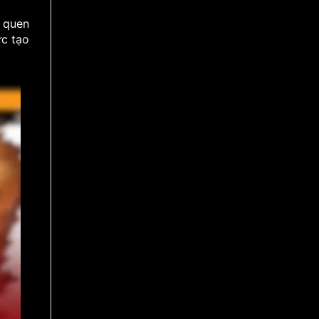
m quen
ực tạo