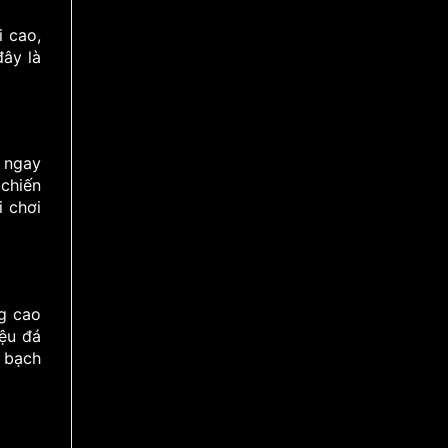
i cao,
đây là
n ngay
 chiến
i chơi
g cao
iệu đá
h bạch