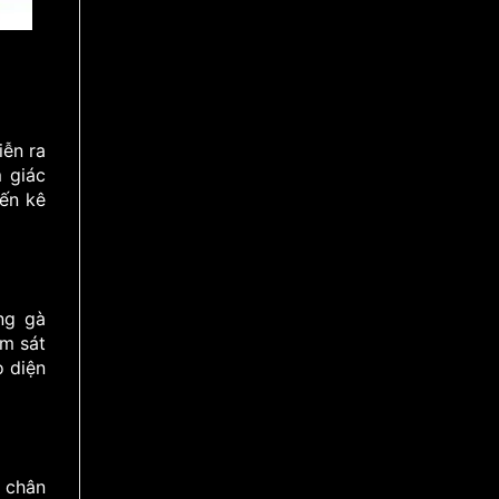
iễn ra
m giác
iến kê
ng gà
ám sát
o diện
à chân