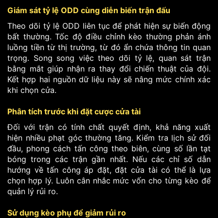
Gi
á
m
sát
tỷ l
ệ O
D
D cùn
g diễ
n b
iến
trận
đấu
Theo dõi tỷ lệ ODD liên tục để phát hiện sự biến động
bất thường. Tốc độ điều chỉnh kèo thường phản ánh
luồng tiền từ thị trường, từ đó ẩn chứa thông tin quan
trọng. Song song việc theo dõi tỷ lệ, quan sát trận
bằng mắt giúp nhận ra thay đổi chiến thuật của đội.
Kết hợp hai nguồn dữ liệu này sẽ nâng mức chính xác
khi chọn cửa.
P
hân
t
íc
h t
rư
ớc
khi
đ
ặt
c
ư
ợc cửa
tài
Đối với trận có tính chất quyết định, khả năng xuất
hiện nhiều phạt góc thường tăng. Kiểm tra lịch sử đối
đầu, phong cách tấn công theo biên, cùng số lần tạt
bóng trong các trận gần nhất. Nếu các chỉ số dẫn
hướng về tấn công áp đặt, đặt cửa tài có thể là lựa
chọn hợp lý. Luôn cân nhắc mức vốn cho từng kèo để
quản lý rủi ro.
S
ử dụng
kèo
phụ
để giảm
rủi ro