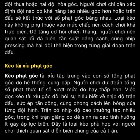
đội thua hoặc hai đội hòa góc. Người chơi chỉ cần xác
định đội nào có khả năng tạo nhiều góc hơn hoặc trận
đấu sẽ kết thúc với số phạt góc bằng nhau. Loại kèo
này không phụ thuộc vào mức chấp nên cách chơi khá
trực diện.
Để tăng cơ hội chiến thắng, người chơi nên
quan sát lối đá biên, tần suất dâng cánh, cùng nhịp
pressing mà hai đội thể hiện trong từng giai đoạn trận
đấu.
Kèo tài xỉu
ph
ạt g
ó
c
Kèo phạt góc
tài xỉu tập trung vào con số tổng phạt
góc do hệ thống cung cấp. Người chơi dự đoán tổng
số phạt thực tế sẽ vượt mức đó hay thấp hơn. Việc
đọc kèo tài xỉu góc đòi hỏi sự hiểu biết về nhịp độ trận
đấu, sức ép tấn công, cùng phong cách lên bóng của
từng đội hình. Trận có nhịp độ cao thường tạo nhiều
góc, trong khi trận giằng co dễ sinh ra các tình huống
ít gây áp lực biên.
Đây là loại kèo phù hợp với người
chơi thích quan sát diễn biến chung của cả trận.