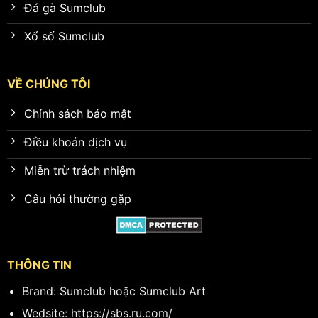
Đá gà Sumclub
Xổ số Sumclub
VỀ CHÚNG TÔI
Chính sách bảo mật
Điều khoản dịch vụ
Miễn trừ trách nhiệm
Câu hỏi thường gặp
THÔNG TIN
Brand: Sumclub hoặc Sumclub Art
Wedsite:
https://sbs.ru.com/