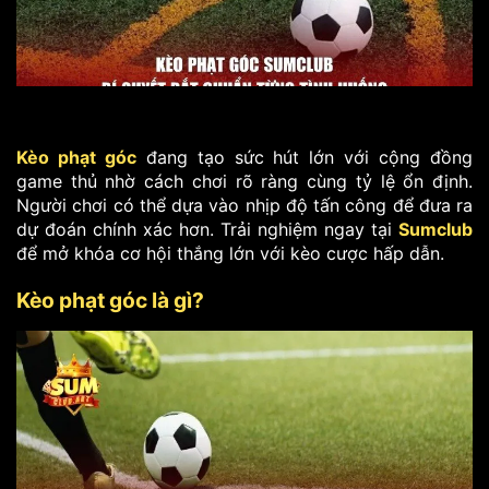
Kèo phạt góc
đang tạo sức hút lớn với cộng đồng
game thủ nhờ cách chơi rõ ràng cùng tỷ lệ ổn định.
Người chơi có thể dựa vào nhịp độ tấn công để đưa ra
dự đoán chính xác hơn. Trải nghiệm ngay tại
Sumclub
để mở khóa cơ hội thắng lớn với kèo cược hấp dẫn.
Kèo phạt góc là gì?