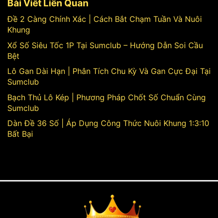
Bài Viết Liên Quan
Đề 2 Càng Chính Xác | Cách Bắt Chạm Tuần Và Nuôi
Khung
Xổ Số Siêu Tốc 1P Tại Sumclub – Hướng Dẫn Soi Cầu
Bệt
Lô Gan Dài Hạn | Phân Tích Chu Kỳ Và Gan Cực Đại Tại
Sumclub
Bạch Thủ Lô Kép | Phương Pháp Chốt Số Chuẩn Cùng
Sumclub
Dàn Đề 36 Số | Áp Dụng Công Thức Nuôi Khung 1:3:10
Bất Bại