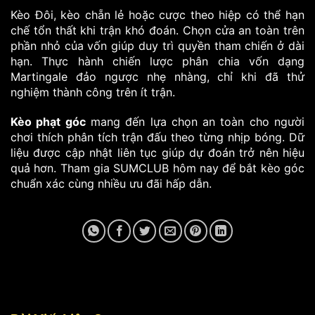
Kèo Đôi, kèo chẵn lẻ hoặc cược theo hiệp có thể hạn
chế tổn thất khi trận khó đoán. Chọn cửa an toàn trên
phần nhỏ của vốn giúp duy trì quyền tham chiến ở dài
hạn. Thực hành chiến lược phân chia vốn dạng
Martingale đảo ngược nhẹ nhàng, chỉ khi đã thử
nghiệm thành công trên ít trận.
Kèo phạt góc
mang đến lựa chọn an toàn cho người
chơi thích phân tích trận đấu theo từng nhịp bóng. Dữ
liệu được cập nhật liên tục giúp dự đoán trở nên hiệu
quả hơn. Tham gia SUMCLUB hôm nay để bắt kèo góc
chuẩn xác cùng nhiều ưu đãi hấp dẫn.